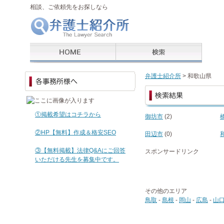
相談、ご依頼先をお探しなら
弁護士紹介所
> 和歌山県
①掲載希望はコチラから
御坊市
(2)
②HP【無料】作成＆格安SEO
田辺市
(0)
③【無料掲載】法律Q&Aにご回答
スポンサードリンク
いただける先生を募集中です。
その他のエリア
鳥取
-
島根
-
岡山
-
広島
-
山