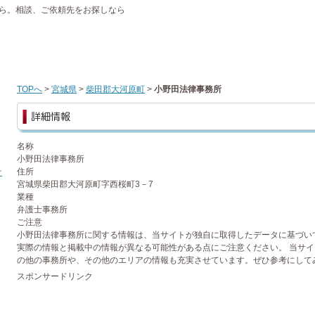
ら。相談、ご依頼先をお探しなら
TOPへ
>
宮城県
>
柴田郡大河原町
>
小野田法律事務所
名称
小野田法律事務所
住所
け
宮城県柴田郡大河原町字西桜町3－7
業種
弁護士事務所
ご注意
小野田法律事務所に関する情報は、当サイトが独自に取得したデータに基づい
実際の情報と掲載中の情報が異なる可能性がある点にご注意ください。 当サ
の他の事務所や、その他のエリアの情報も充実させています。ぜひ参考にして
スポンサードリンク