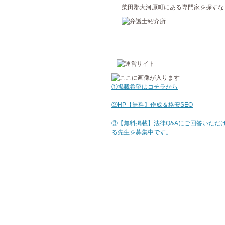
柴田郡大河原町にある専門家を探すな
①掲載希望はコチラから
②HP【無料】作成＆格安SEO
③【無料掲載】法律Q&Aにご回答いただ
る先生を募集中です。